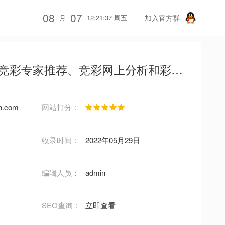
08
07
月
12:21:37 周五
加入官方群
、竞彩网上分析和彩票资讯_数据专家赢家平台
in.com
网站打分：
收录时间：
2022年05月29日
编辑人员：
admin
SEO查询：
立即查看