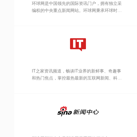
环球网是中国领先的国际资讯门户，拥有独立采
编权的中央重点新闻网站。环球网秉承环球时报
的国际视野，力求及时、客观、权威、独立地报
道新闻，致力于应用前沿的互联网技术，为全球
化时代的中国互联网用户提供与国际生活相关的
资讯服务、互动社区。未来会致力于打造全球化
在线生活平台，成为中国与国际之间沟通与交流
的桥梁。
IT之家资讯频道，畅谈IT业界的新鲜事、奇趣事
和热门焦点，掌控最热最新的互联网新闻、科技
新闻和IT业界动态。