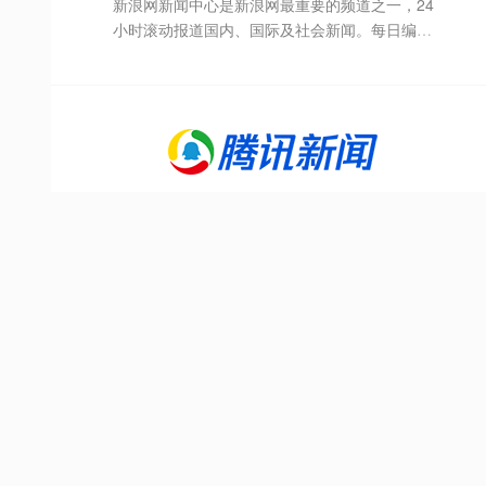
新浪网新闻中心是新浪网最重要的频道之一，24
小时滚动报道国内、国际及社会新闻。每日编发
新闻数以万计。
腾讯网从2003年创立至今，已经成为集新闻信
息，区域垂直生活服务、社会化媒体资讯和产品
为一体的互联网媒体平台。腾讯网下设新闻、科
技、财经、娱乐、体育、汽车、时尚等多个频
道，充分满足用户对不同类型资讯的需求。同时
专注不同领域内容，打造精品栏目，并顺应技术
发展趋势，推出网络直播等创新形式，改变了用
关于我们
户获取资讯的方式和习惯。
导航天下 @ All rights