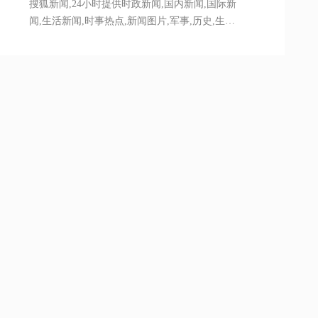
搜狐新闻,24小时提供时政新闻,国内新闻,国际新
闻,生活新闻,时事热点,新闻图片,军事,历史,生活,
的专业时事报道门户网站
站长统计
益，请联系我们删除处理！