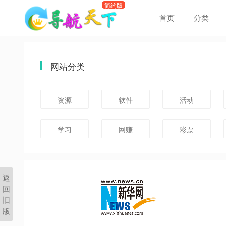
首页
分类
网站分类
资源
软件
活动
学习
网赚
彩票
返
回
旧
版