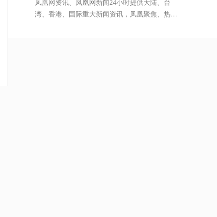
凤凰网资讯、凤凰网新闻24小时提供大陆、台
湾、香港、国际重大新闻资讯，凤凰聚焦、热追
踪、凤凰知道紧跟时事热点，军事、历史、社会
好玩有趣，好看的图片刷不停，大参考、第一解
读、谈兵论战提供大智慧和犀利观点。
广告合作
申请收录
意见反馈
 Reserved
京ICP备16002542号-1，本站收录的网站若侵害到您的利