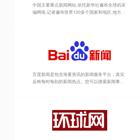
中国主要重点新闻网站,依托新华社遍布全球的采
编网络,记者遍布世界100多个国家和地区,地方频
道分布全国31个省市自治区,每天24小时同时使用
6种语言滚动发稿,权威、准确、及时播发国内外
重要新闻和重大突发事件,受众覆盖200多个国家
和地区,发展论坛是全球知名的中文论坛。
百度新闻是包含海量资讯的新闻服务平台，真实
反映每时每刻的新闻热点。您可以搜索新闻事
件、热点话题、人物动态、产品资讯等，快速了
解它们的最新进展。