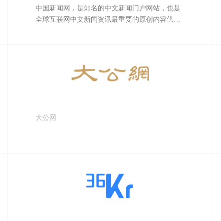
中国新闻网，是知名的中文新闻门户网站，也是
全球互联网中文新闻资讯最重要的原创内容供应
商之一。依托中新社遍布全球的采编网络,每天24
小时面向广大网民和网络媒体，快速、准确地提
供文字、图片、视频等多样化的资讯服务。在新
闻报道方面，中新网动态新闻及时准确，解释性
报道角度独特，稿件被国内外网络媒体大量转
载。
大公网