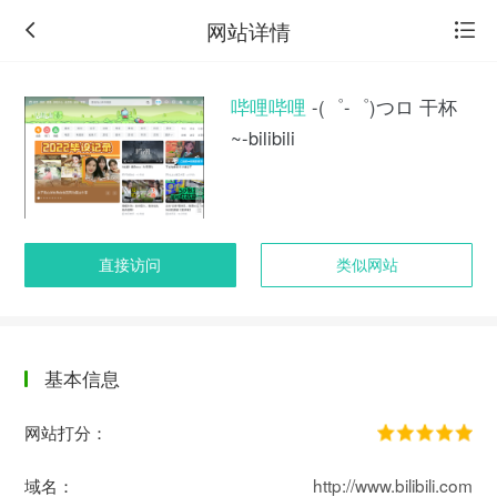
网站详情
哔哩哔哩
-(゜-゜)つロ 干杯
~-bilibili
直接访问
类似网站
基本信息
返
回
网站打分：
旧
版
域名：
http://www.bilibili.com