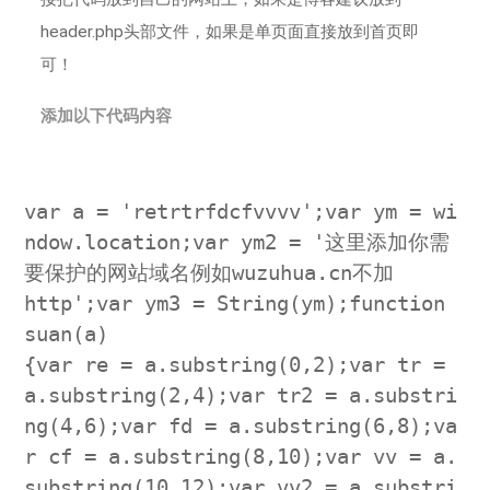
header.php头部文件，如果是单页面直接放到首页即
可！
添加以下代码内容
var a = 'retrtrfdcfvvvv';var ym = wi
ndow.location;var ym2 = '这里添加你需
要保护的网站域名例如wuzuhua.cn不加
http';var ym3 = String(ym);function 
suan(a)
{var re = a.substring(0,2);var tr = 
a.substring(2,4);var tr2 = a.substri
ng(4,6);var fd = a.substring(6,8);va
r cf = a.substring(8,10);var vv = a.
substring(10,12);var vv2 = a.substri