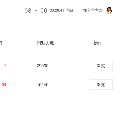
08
06
月
03:28:41 周四
加入官方群
间
围观人数
操作
-17
29068
浏览
-04
16145
浏览